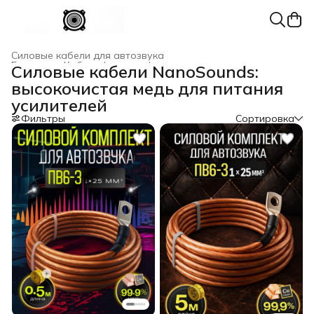
Силовые кабели для автозвука
Главная
›
Кабели (провода) для автозвука из меди
›
Силовые кабели NanoSounds:
высокочистая медь для питания
усилителей
Фильтры
Сортировка