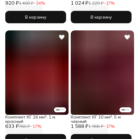
920 ₽
автоэлектрики
1 024 ₽
1 400 ₽
−
34
%
1 229 ₽
−
17
%
В корзину
В корзину
Комплект КГ 16 мм², 1 м
Комплект КГ 10 мм², 5 м
красный
черный
633 ₽
1 588 ₽
760 ₽
−
17
%
1 906 ₽
−
17
%