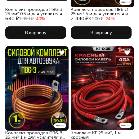
Комплект проводов ПВ6-З
Комплект проводов ПВ6-З
25 мм² 0,5 м для усилителя и
25 мм² 5 м для усилителя и
630 ₽
автоэлектрики
2 440 ₽
автоэлектрики
1 050 ₽
−
40
%
3 200 ₽
−
24
%
В корзину
В корзину
Комплект проводов ПВ6-З
Комплект КГ 25 мм², 1 м
25 мм² 1 м для усилителя и
красный