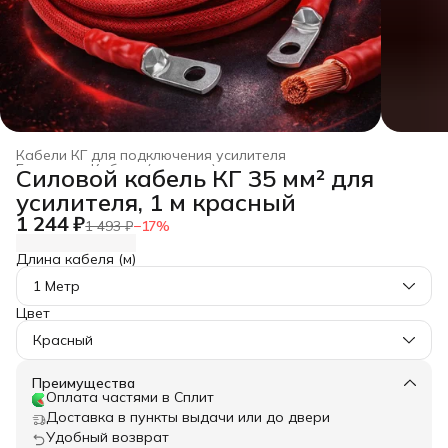
Кабели КГ для подключения усилителя
Главная
›
Кабели (провода) для автозвука из меди
›
Силовой кабель КГ 35 мм² для
усилителя, 1 м красный
1 244 ₽
1 493 ₽
−
17
%
Длина кабеля (м)
1 Метр
Цвет
Красный
Преимущества
Оплата частями в Сплит
Доставка в пункты выдачи или до двери
Удобный возврат