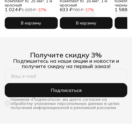
Комплект КГ 25 мм², 1 м
Комплект КГ 16 мм², 1 м
Комплект
красный
красный
черный
1 024 ₽
633 ₽
1 588 ₽
1 229 ₽
−
17
%
760 ₽
−
17
%
В корзину
В корзину
Получите скидку 3%
Подпишитесь на наши акции и новости и
получите скидку на первый заказ!
Подписаться
Нажимая «Подписаться», вы даете согласие на
обработку указанных персональных данных в целях
получения информационной и рекламной рассылки