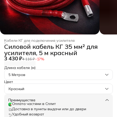
Кабели КГ для подключения усилителя
Главная
›
Кабели (провода) для автозвука из меди
›
Силовой кабель КГ 35 мм² для
усилителя, 5 м красный
3 430 ₽
4 116 ₽
−
17
%
Длина кабеля (м)
5 Метров
Цвет
Красный
Преимущества
Оплата частями в Сплит
Доставка в пункты выдачи или до двери
Удобный возврат