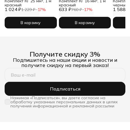
Комплект КГ 25 мм², 1 м
Комплект КГ 16 мм², 1 м
Комплект
красный
красный
черный
1 024 ₽
633 ₽
1 588 ₽
1 229 ₽
−
17
%
760 ₽
−
17
%
В корзину
В корзину
Получите скидку 3%
Подпишитесь на наши акции и новости и
получите скидку на первый заказ!
Подписаться
Нажимая «Подписаться», вы даете согласие на
обработку указанных персональных данных в целях
получения информационной и рекламной рассылки