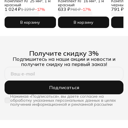
Комплект КГ 25 мм², 1 м
Комплект КГ 16 мм², 1 м
Комплект
красный
красный
черный
1 024 ₽
633 ₽
791 ₽
1 229 ₽
−
17
%
760 ₽
−
17
%
94
В корзину
В корзину
Получите скидку 3%
Подпишитесь на наши акции и новости и
получите скидку на первый заказ!
Подписаться
Нажимая «Подписаться», вы даете согласие на
обработку указанных персональных данных в целях
получения информационной и рекламной рассылки