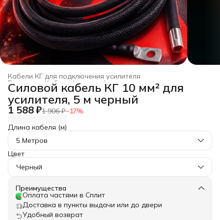
Кабели КГ для подключения усилителя
Главная
›
Кабели (провода) для автозвука из меди
›
Силовой кабель КГ 10 мм² для
усилителя, 5 м черный
1 588 ₽
1 906 ₽
−
17
%
Длина кабеля (м)
5 Метров
Цвет
Черный
Преимущества
Оплата частями в Сплит
Доставка в пункты выдачи или до двери
Удобный возврат