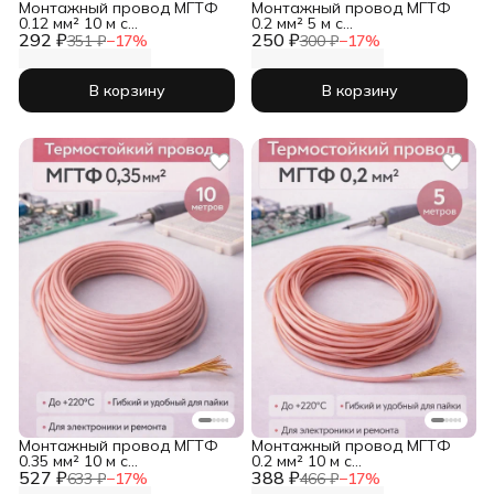
Монтажный провод МГТФ
Монтажный провод МГТФ
0.12 мм² 10 м с
0.2 мм² 5 м с
292 ₽
фторопластовой изоляцией
250 ₽
фторопластовой изоляцией
351 ₽
−
17
%
300 ₽
−
17
%
В корзину
В корзину
Монтажный провод МГТФ
Монтажный провод МГТФ
0.35 мм² 10 м с
0.2 мм² 10 м с
527 ₽
фторопластовой изоляцией
388 ₽
фторопластовой изоляцией
633 ₽
−
17
%
466 ₽
−
17
%