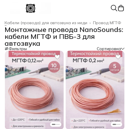
Кабели (провода) для автозвука из меди
›
Провод МГТФ
Главная
›
Монтажные провода NanoSounds:
кабели МГТФ и ПВБ-3 для
автозвука
Фильтры
Сортировка