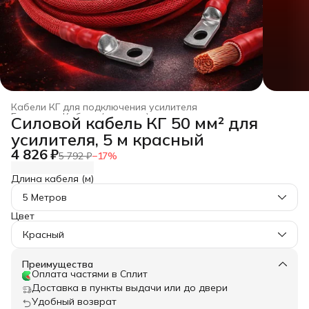
Кабели КГ для подключения усилителя
Главная
›
Кабели (провода) для автозвука из меди
›
Силовой кабель КГ 50 мм² для
усилителя, 5 м красный
4 826 ₽
5 792 ₽
−
17
%
Длина кабеля (м)
5 Метров
Цвет
Красный
Преимущества
Оплата частями в Сплит
Доставка в пункты выдачи или до двери
Удобный возврат