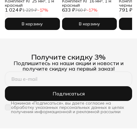
Комплект КГ 25 мм², 1 м
Комплект КГ 16 мм², 1 м
Комплект
красный
красный
черный
1 024 ₽
633 ₽
791 ₽
1 229 ₽
−
17
%
760 ₽
−
17
%
94
В корзину
В корзину
Получите скидку 3%
Подпишитесь на наши акции и новости и
получите скидку на первый заказ!
Подписаться
Нажимая «Подписаться», вы даете согласие на
обработку указанных персональных данных в целях
получения информационной и рекламной рассылки