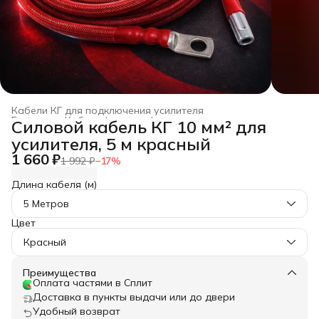
Кабели КГ для подключения усилителя
Главная
›
Кабели (провода) для автозвука из меди
›
Силовой кабель КГ 10 мм² для
усилителя, 5 м красный
1 660 ₽
1 992 ₽
−
17
%
Длина кабеля (м)
5 Метров
Цвет
Красный
Преимущества
Оплата частями в Сплит
Доставка в пункты выдачи или до двери
Удобный возврат