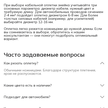
При выборе кабельной оплетки змейка учитывайте три
основных параметра: диаметр кабеля, нужный цвет и
требуемую длину. Для автомобильных проводов сечением
2-4 мм² подойдет оплетка диаметром 6-8 мм. Для более
толстых силовых кабелей (например, для усилителей)
выбирайте диаметр 12-16 мм.
Оплетка легко режется ножницами до нужной длины. Если
вы сомневаетесь в выборе, обратитесь к нашим
консультантам — они помогут подобрать оптимальный
вариант.
Часто задаваемые вопросы
Как резать оплетку?
Обычными ножницами. Благодаря структуре плетения,
края не распускаются.
Какие цвета есть в наличии?
Черный, красный, фиолетовый, черно-красный, черно-
фиолетовый и другие.
Подходит для автомобиля?
Да, оплетка устойчива к вибрациям, перепадам
температур и маслу.