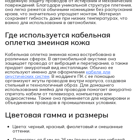
надежную защиту проводов от истирания и механических
повреждений. Благодаря уникальной структуре плетения,
она легко режется обычными ножницами без распускания
краев, что значительно упрощает монтаж. Материал
сохраняет гибкость даже при низких температурах, что
важно для использования в автомобилях.
Где используется кабельная 
оплетка змеиная кожа
Кабельная оплетка змеиная кожа востребована в
различных сферах. В автомобильной акустике она
защищает провода от вибраций и перетирания, а также
придает аккуратный вид инсталляции. Обычно ее
используют именно для оформления
кабеля для
акустических систем
. В моддинге ПК с ее помощью
организуют жгуты проводов внутри корпуса, создавая
стильный и технологичный образ. Для домашнего
использования змейка для проводов помогает аккуратно
спрятать кабели от телевизора, компьютера или
аудиосистемы. Также она применяется для маркировки и
объединения проводов в промышленных условиях.
Цветовая гамма и размеры
Цвета: черный, красный, фиолетовый и смешанные
оттенки.
Диаметры: от 6 мм до 26 мм (подходят для кабелей