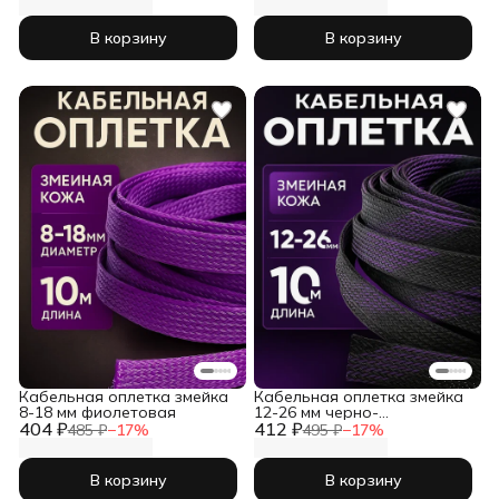
В корзину
В корзину
Кабельная оплетка змейка
Кабельная оплетка змейка
8-18 мм фиолетовая
12-26 мм черно-
404 ₽
412 ₽
фиолетовая
485 ₽
−
17
%
495 ₽
−
17
%
В корзину
В корзину