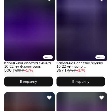
Кабельная оплетка змейка
Кабельная оплетка змейка
10-22 мм фиолетовая
10-22 мм черно-
500 ₽
397 ₽
фиолетовая
600 ₽
−
17
%
476 ₽
−
17
%
В корзину
В корзину