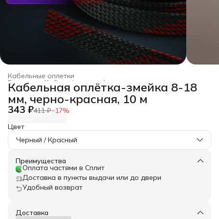
Кабельные оплетки
Главная
›
Кабели (провода) для автозвука из меди
›
Кабельная оплётка-змейка 8-18
мм, черно-красная, 10 м
343 ₽
411 ₽
−
17
%
Цвет
Черный / Красный
Преимущества
Оплата частями в Сплит
Доставка в пункты выдачи или до двери
Удобный возврат
Доставка