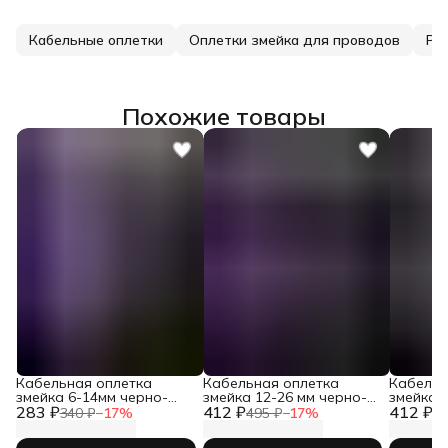
Кабельные оплетки
Оплетки змейка для проводов
Ре
Похожие товары
Кабельная оплетка
Кабельная оплетка
Кабельн
змейка 6-14мм черно-
змейка 12-26 мм черно-
змейка 
283 ₽
фиолетовая
412 ₽
фиолетовая
412 ₽
340 ₽
−
17
%
495 ₽
−
17
%
49