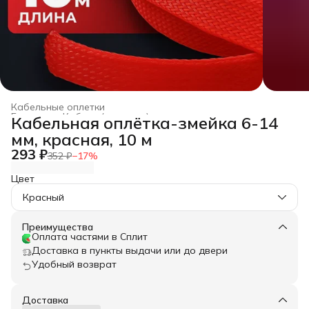
Кабельные оплетки
Главная
›
Кабели (провода) для автозвука из меди
›
Кабельная оплётка-змейка 6-14
мм, красная, 10 м
293 ₽
352 ₽
−
17
%
Цвет
Красный
Преимущества
Оплата частями в Сплит
Доставка в пункты выдачи или до двери
Удобный возврат
Доставка