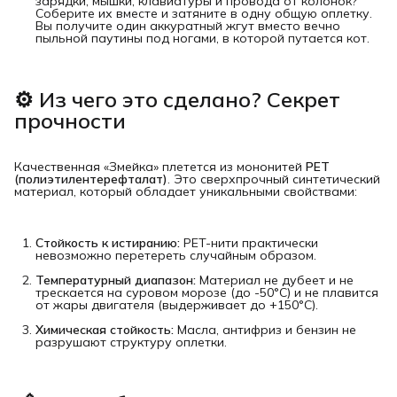
зарядки, мышки, клавиатуры и провода от колонок?
Соберите их вместе и затяните в одну общую оплетку.
Вы получите один аккуратный жгут вместо вечно
пыльной паутины под ногами, в которой путается кот.
⚙️ Из чего это сделано? Секрет 
прочности
Качественная «Змейка» плетется из мононитей
PET 
(полиэтилентерефталат)
. Это сверхпрочный синтетический
материал, который обладает уникальными свойствами:
Стойкость к истиранию:
PET-нити практически
невозможно перетереть случайным образом.
Температурный диапазон:
Материал не дубеет и не
трескается на суровом морозе (до -50°C) и не плавится
от жары двигателя (выдерживает до +150°C).
Химическая стойкость:
Масла, антифриз и бензин не
разрушают структуру оплетки.