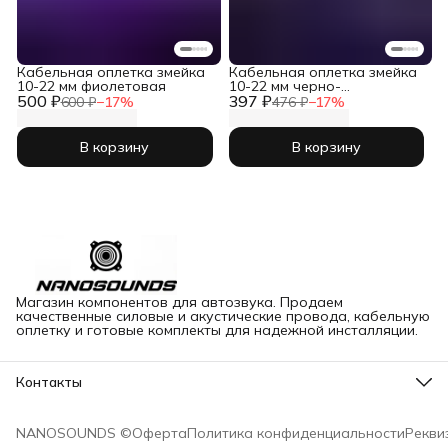
Кабельная оплетка змейка
Кабельная оплетка змейка
10-22 мм фиолетовая
10-22 мм черно-
500 ₽
397 ₽
фиолетовая
600 ₽
−
17
%
476 ₽
−
17
%
В корзину
В корзину
Магазин компонентов для автозвука. Продаем
качественные силовые и акустические провода, кабельную
оплетку и готовые комплекты для надежной инсталляции.
Контакты
Адрес
Чебоксары, Гаражный проезд 6/40
NANOSOUNDS ©
Оферта
Политика конфиденциальности
Рекви
Телефон
8 (495) 847-04-24