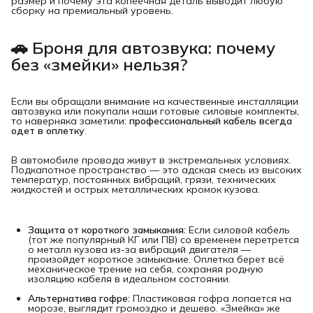
размер и почему эта копеечная деталь выводит любую
сборку на премиальный уровень.
🚗 Броня для автозвука: почему 
без «змейки» нельзя?
Если вы обращали внимание на качественные инсталляции
автозвука или покупали наши готовые силовые комплекты,
то наверняка заметили:
профессиональный кабель всегда 
одет в оплетку
.
В автомобиле провода живут в экстремальных условиях.
Подкапотное пространство — это адская смесь из высоких
температур, постоянных вибраций, грязи, технических
жидкостей и острых металлических кромок кузова.
Защита от короткого замыкания:
Если силовой кабель
(тот же популярный КГ или ПВ) со временем перетрется
о металл кузова из-за вибраций двигателя —
произойдет короткое замыкание. Оплетка берет всё
механическое трение на себя, сохраняя родную
изоляцию кабеля в идеальном состоянии.
Альтернатива гофре:
Пластиковая гофра лопается на
морозе, выглядит громоздко и дешево. «Змейка» же