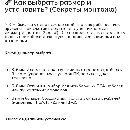
📏 Как выбрать размер и 
установить? (Секреты монтажа)
У «Змейки» есть одно важное свойство:
она работает как 
пружина
. При сжатии по длине она увеличивается в
диаметре (почти в 2 раза!). Это позволяет легко продевать
сквозь неё кабели даже с уже напаянными клеммами или
разъемами.
Какой диаметр выбрать:
3–6 мм:
Идеально для акустических проводов, кабелей
Remote (управления), кулеров ПК, зарядок для
телефона.
6–8 мм:
Отличный выбор для межблочных RCA-кабелей
или пучка тонких проводов.
8 мм и больше:
Создана для толстых силовых кабелей
(например, 4 GA, КГ-25 или КГ-35).
3 шага к идеальной установке: