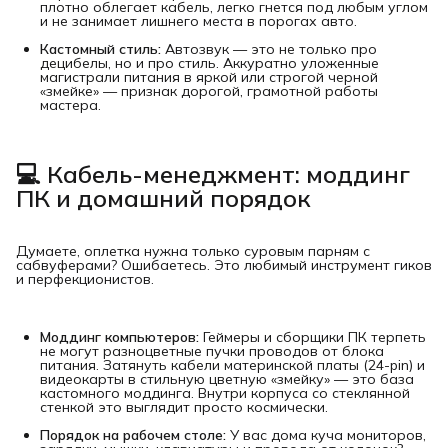
плотно облегает кабель, легко гнется под любым углом
и не занимает лишнего места в порогах авто.
Кастомный стиль:
Автозвук — это не только про
децибелы, но и про стиль. Аккуратно уложенные
магистрали питания в яркой или строгой черной
«змейке» — признак дорогой, грамотной работы
мастера.
💻 Кабель-менеджмент: моддинг 
ПК и домашний порядок
Думаете, оплетка нужна только суровым парням с
сабвуферами? Ошибаетесь. Это любимый инструмент гиков
и перфекционистов.
Моддинг компьютеров:
Геймеры и сборщики ПК терпеть
не могут разноцветные пучки проводов от блока
питания. Затянуть кабели материнской платы (24-pin) и
видеокарты в стильную цветную «змейку» — это база
кастомного моддинга. Внутри корпуса со стеклянной
стенкой это выглядит просто космически.
Порядок на рабочем столе:
У вас дома куча мониторов,