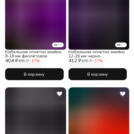
Кабельная оплетка змейка
Кабельная оплетка змейка
8-18 мм фиолетовая
12-26 мм черно-
404 ₽
412 ₽
фиолетовая
485 ₽
−
17
%
495 ₽
−
17
%
В корзину
В корзину